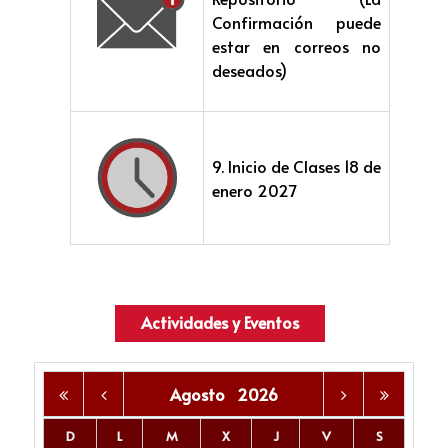
Confirmación puede
estar en correos no
deseados)
9. Inicio de Clases 18 de
enero 2027
Actividades y Eventos
Agosto
2026
D
L
M
X
J
V
S