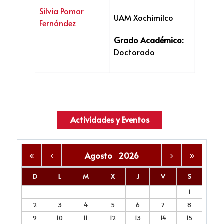
Silvia Pomar
UAM Xochimilco
Fernández
Grado Académico:
Doctorado
Actividades y Eventos
Agosto
2026
D
L
M
X
J
V
S
1
2
3
4
5
6
7
8
9
10
11
12
13
14
15