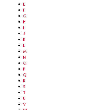
E
F
G
H
I
J
K
L
M
N
O
P
Q
R
S
T
U
V
W